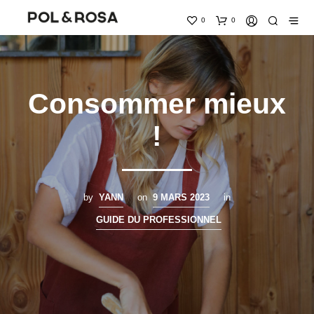
0
0
Consommer mieux
!
by
YANN
on
9 MARS 2023
in
GUIDE DU PROFESSIONNEL