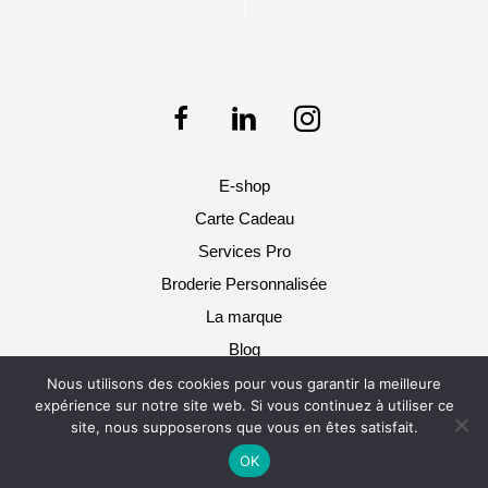
E-shop
Carte Cadeau
Services Pro
Broderie Personnalisée
La marque
Blog
Nous utilisons des cookies pour vous garantir la meilleure
Pol & Rosa 2025 © Tous droits réservés -
expérience sur notre site web. Si vous continuez à utiliser ce
Mentions légales / CGU / CGV
site, nous supposerons que vous en êtes satisfait.
OK