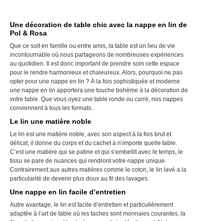
a
plus
Une décoration de table chic avec la nappe en lin de
varia
Pol & Rosa
Les
Que ce soit en famille ou entre amis, la table est un lieu de vie
opti
incontournable où nous partageons de nombreuses expériences
peuv
au quotidien. Il est donc important de prendre soin cette espace
être
pour le rendre harmonieux et chaleureux. Alors, pourquoi ne pas
choi
opter pour une nappe en lin ? À la fois sophistiquée et moderne
une nappe en lin apportera une touche bohème à la décoration de
sur
votre table. Que vous oyez une table ronde ou carré, nos nappes
la
conviennent à tous les formats.
pag
Le lin une matière noble
du
prod
Le lin est une matière noble, avec son aspect à la fois brut et
délicat, il donne du corps et du cachet à n’importe quelle table.
C’est une matière qui se patine et qui s’embellit avec le temps, le
tissu se pare de nuances qui rendront votre nappe unique.
Contrairement aux autres matières comme le coton, le lin lavé a la
particularité de devenir plus doux au fil des lavages.
Une nappe en lin facile d’entretien
Autre avantage, le lin est facile d’entretien et particulièrement
adaptée à l’art de table où les taches sont monnaies courantes, la