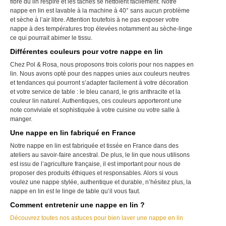
fibre du lin respire et les taches se nettoient facilement. Notre
nappe en lin est lavable à la machine à 40° sans aucun problème
et sèche à l’air libre. Attention toutefois à ne pas exposer votre
nappe à des températures trop élevées notamment au sèche-linge
ce qui pourrait abimer le tissu.
Différentes couleurs pour votre nappe en lin
Chez Pol & Rosa, nous proposons trois coloris pour nos nappes en
lin. Nous avons opté pour des nappes unies aux couleurs neutres
et tendances qui pourront s’adapter facilement à votre décoration
et votre service de table : le bleu canard, le gris anthracite et la
couleur lin naturel. Authentiques, ces couleurs apporteront une
note conviviale et sophistiquée à votre cuisine ou votre salle à
manger.
Une nappe en lin fabriqué en France
Notre nappe en lin est fabriquée et tissée en France dans des
ateliers au savoir-faire ancestral. De plus, le lin que nous utilisons
est issu de l’agriculture française, il est important pour nous de
proposer des produits éthiques et responsables. Alors si vous
voulez une nappe stylée, authentique et durable, n’hésitez plus, la
nappe en lin est le linge de table qu’il vous faut.
Comment entretenir une nappe en lin ?
Découvrez toutes nos astuces pour bien laver une nappe en lin