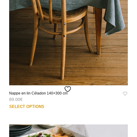
Nappe en lin Céladon 140×300 cm
89.00
€
Ce
SELECT OPTIONS
prod
a
plus
varia