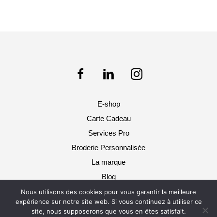
E-shop
Carte Cadeau
Services Pro
Broderie Personnalisée
La marque
Blog
Nous utilisons des cookies pour vous garantir la meilleure
Pol & Rosa 2025 © Tous droits réservés -
expérience sur notre site web. Si vous continuez à utiliser ce
Mentions légales / CGU / CGV
site, nous supposerons que vous en êtes satisfait.