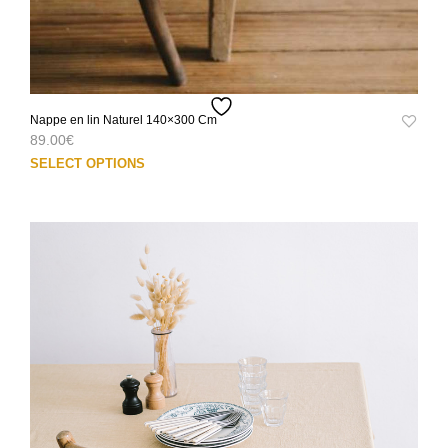
Nappe en lin Naturel 140×300 Cm
89.00
€
Ce
SELECT OPTIONS
prod
a
plus
varia
Les
opti
peuv
être
choi
sur
la
pag
du