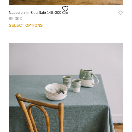
Nappe en lin Bleu Salé 140×300 Cm
89.00
€
Ce
SELECT OPTIONS
prod
a
plus
varia
Les
opti
peuv
être
choi
sur
la
pag
du
prod