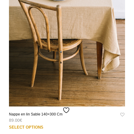
prod
Nappe en lin Sable 140×300 Cm
89.00
€
Ce
SELECT OPTIONS
prod