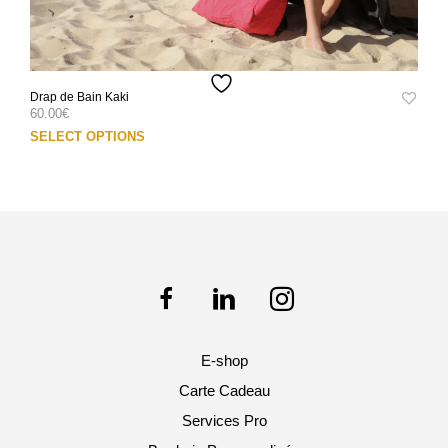
Drap de Bain Kaki
60.00
€
Ce
SELECT OPTIONS
prod
a
plus
varia
Les
opti
peuv
être
choi
sur
E-shop
la
pag
Carte Cadeau
du
Services Pro
prod