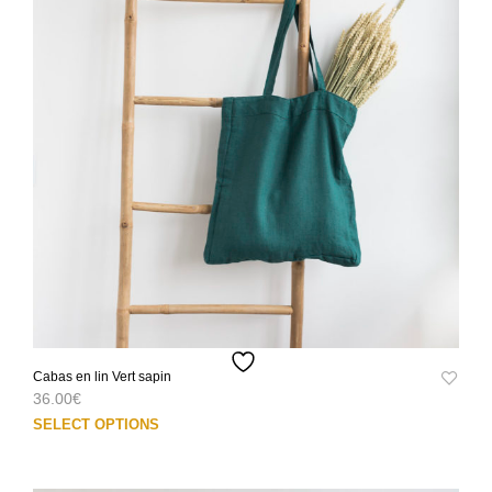
peuv
être
choi
sur
la
pag
du
prod
Cabas en lin Vert sapin
36.00
€
Ce
SELECT OPTIONS
prod
a
plus