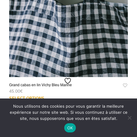
Grand cabas en lin Vichy Bleu Marine
45.00
€
Ce
SELECT OPTIONS
prod
Nous utilisons des cookies pour vous garantir la meilleure
a
expérience sur notre site web. Si vous continuez à utiliser ce
plus
site, nous supposerons que vous en êtes satisfait.
varia
OK
Les
opti