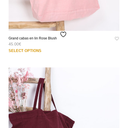
Grand cabas en lin Rose Blush
45.00
€
Ce
SELECT OPTIONS
prod
a
plus
varia
Les
opti
peuv
être
choi
sur
la
pag