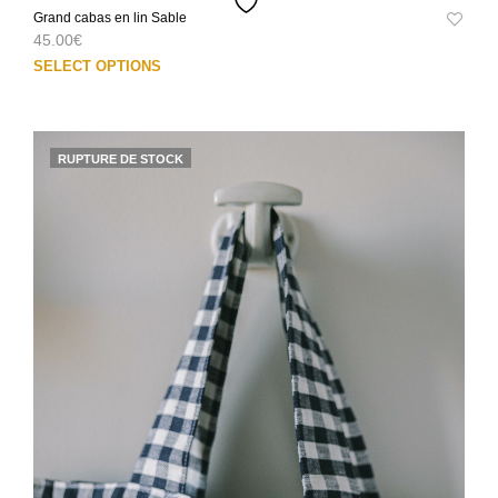
Grand cabas en lin Sable
45.00
€
Ce
SELECT OPTIONS
prod
a
plus
varia
RUPTURE DE STOCK
Les
opti
peuv
être
choi
sur
la
pag
du
prod