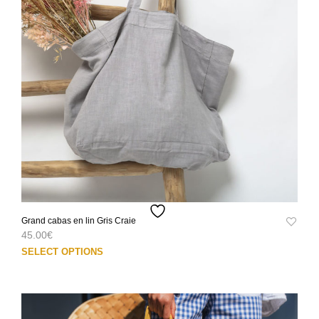
être
choi
sur
la
pag
du
prod
Grand cabas en lin Gris Craie
45.00
€
Ce
SELECT OPTIONS
prod
a
plus
varia