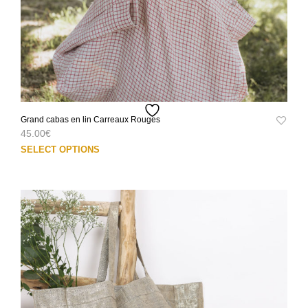
Grand cabas en lin Carreaux Rouges
45.00
€
Ce
SELECT OPTIONS
prod
a
plus
varia
Les
opti
peuv
être
choi
sur
la