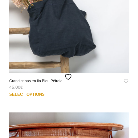
la
pag
du
prod
Grand cabas en lin Bleu Pétrole
45.00
€
Ce
SELECT OPTIONS
prod
a
plus
varia
Les
opti