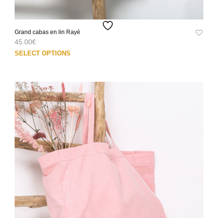
Grand cabas en lin Rayé
45.00
€
Ce
SELECT OPTIONS
prod
a
plus
varia
Les
opti
peuv
être
choi
sur
la
pag
du
prod