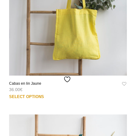
Cabas en lin Jaune
36.00
€
Ce
SELECT OPTIONS
prod
a
plus
varia
Les
opti