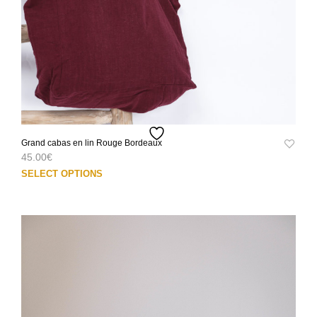
du
prod
Grand cabas en lin Rouge Bordeaux
45.00
€
Ce
SELECT OPTIONS
prod
a
plus
varia
Les
opti
peuv
être
choi