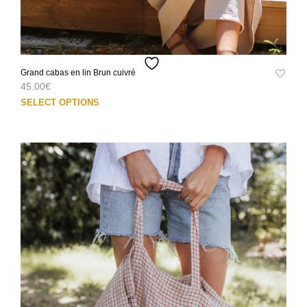
Grand cabas en lin Brun cuivré
45.00
€
Ce
SELECT OPTIONS
prod
a
plus
varia
Les
opti
peuv
être
choi
sur
la
pag
du
prod