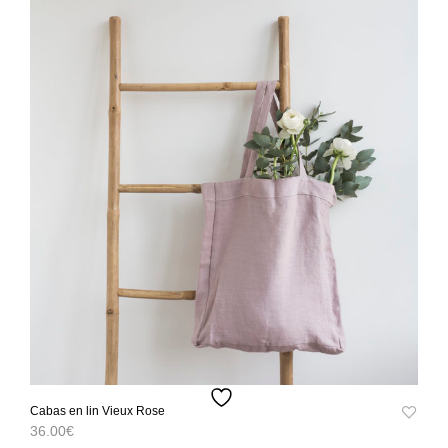
varia
Les
opti
peuv
être
choi
sur
la
pag
du
prod
Cabas en lin Vieux Rose
36.00
€