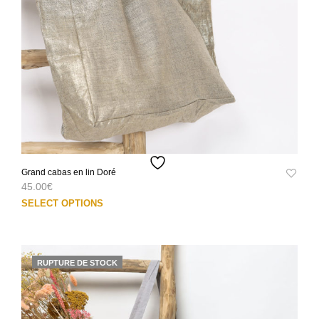
pag
du
prod
Grand cabas en lin Doré
45.00
€
Ce
SELECT OPTIONS
prod
a
plus
varia
RUPTURE DE STOCK
Les
opti
peuv