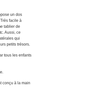
opose un dos
Très facile à
me tablier de
tc. Aussi, ce
atérales qui
rs petits trésors.
ar tous les enfants
e.
st conçu à la main