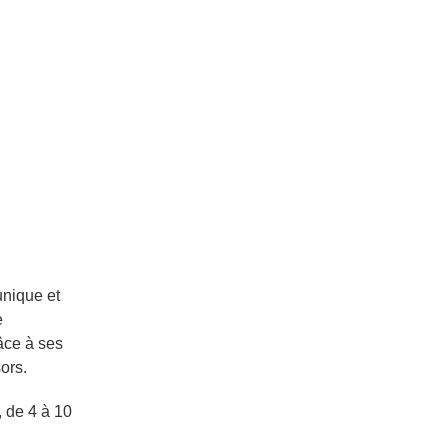
unique et
e
râce à ses
ors.
, de 4 à 10