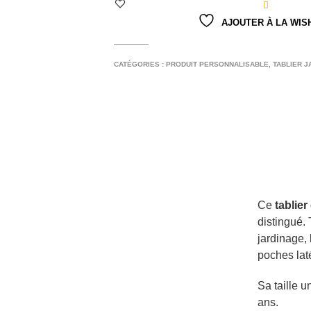
AJOUTER À LA WIS
CATÉGORIES :
PRODUIT PERSONNALISABLE
,
TABLIER J
Ce
tablie
distingué. 
jardinage, 
poches laté
Sa taille u
ans.