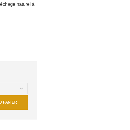
 séchage naturel à
U PANIER