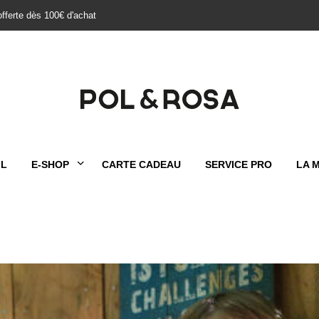
offerte dès 100€ d'achat
IL
E-SHOP
CARTE CADEAU
SERVICE PRO
LA 