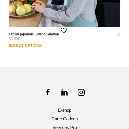
Tablier japonais Enfant Céladon
35.00
€
Ce
SELECT OPTIONS
prod
a
plus
varia
Les
opti
peuv
être
choi
sur
E-shop
la
pag
Carte Cadeau
du
Services Pro