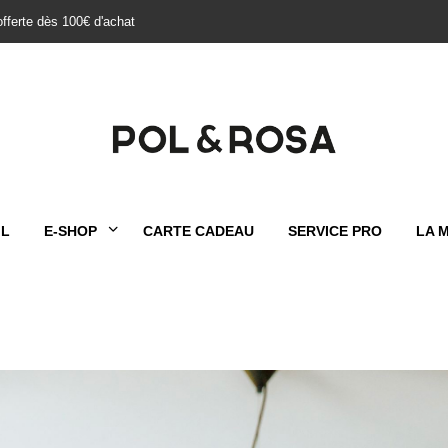
offerte dès 100€ d'achat
IL
E-SHOP
CARTE CADEAU
SERVICE PRO
LA 