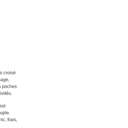
s croisé
nage,
es poches
ivités.
est
uple.
ic, frais,