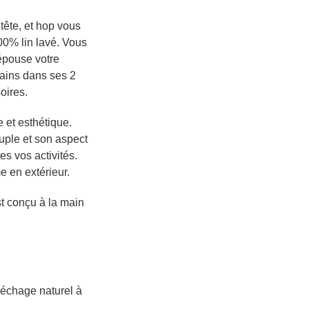
tête, et hop vous
00% lin lavé. Vous
 épouse votre
mains dans ses 2
oires.
e et esthétique.
uple et son aspect
es vos activités.
e en extérieur.
st conçu à la main
 séchage naturel à