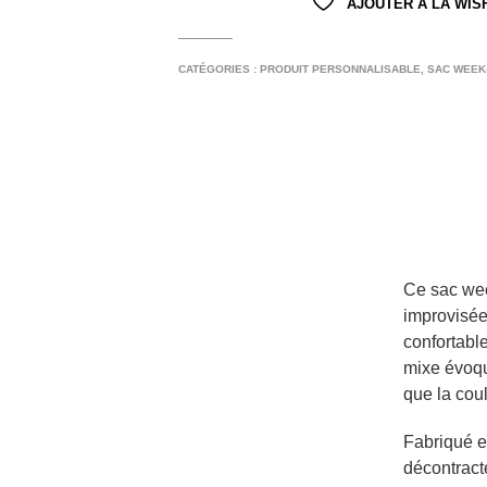
AJOUTER À LA WIS
CATÉGORIES :
PRODUIT PERSONNALISABLE
,
SAC WEEK
Ce sac we
improvisée
confortabl
mixe évoqu
que la cou
Fabriqué en
décontract