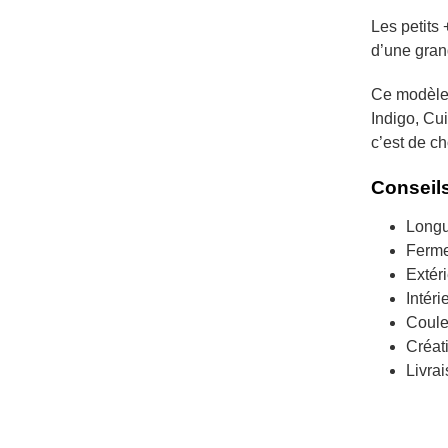
Les petits 
d’une gran
Ce modèle 
Indigo, Cui
c’est de cho
Conseils
Longu
Ferme
Extéri
Intéri
Coule
Créati
Livra