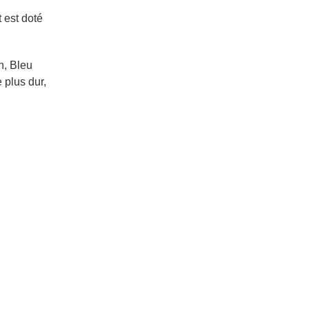
t est doté
n, Bleu
 plus dur,