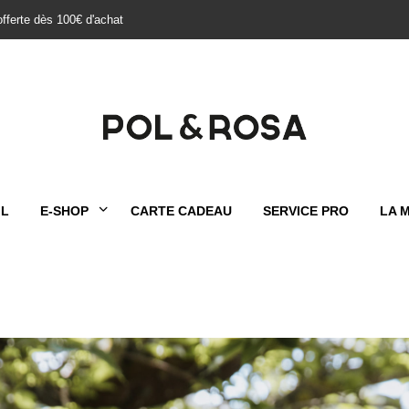
offerte dès 100€ d'achat
IL
E-SHOP
CARTE CADEAU
SERVICE PRO
LA 