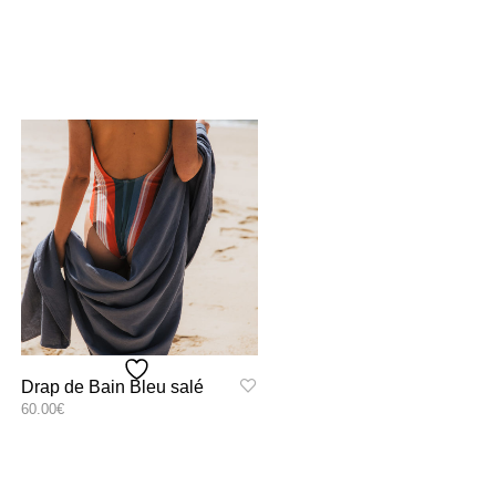
Drap de Bain Bleu salé
60.00
€
Ce
SELECT OPTIONS
produit