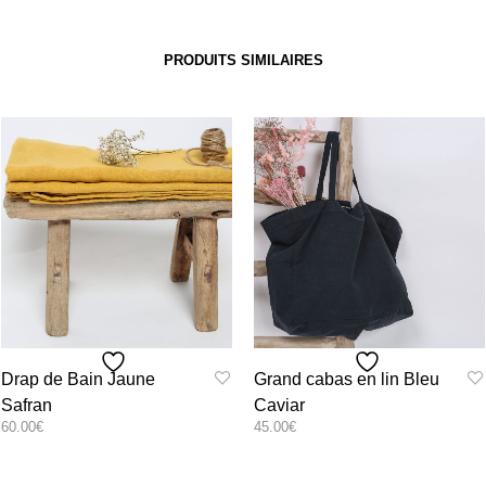
PRODUITS SIMILAIRES
Drap de Bain Jaune
Grand cabas en lin Bleu
Safran
Caviar
60.00
€
45.00
€
Ce
Ce
SELECT OPTIONS
SELECT OPTIONS