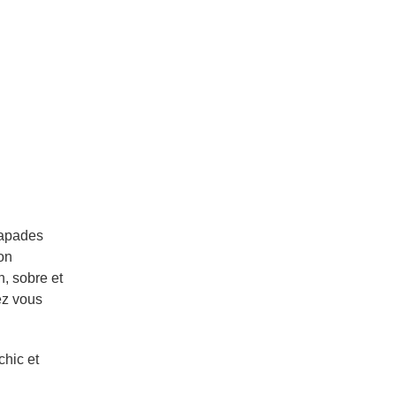
capades
on
n, sobre et
ez vous
chic et