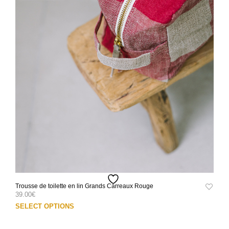
Trousse de toilette en lin Grands Carreaux Rouge
39.00
€
Ce
SELECT OPTIONS
prod
a