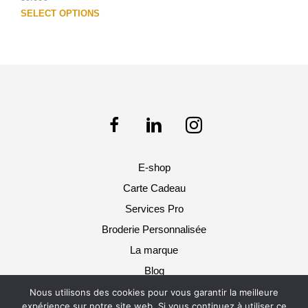
Ce
SELECT OPTIONS
prod
a
plus
varia
Les
opti
peuv
être
choi
sur
E-shop
la
pag
Carte Cadeau
du
Services Pro
prod
Broderie Personnalisée
La marque
Blog
Nous utilisons des cookies pour vous garantir la meilleure
Pol & Rosa 2025 © Tous droits réservés -
expérience sur notre site web. Si vous continuez à utiliser ce