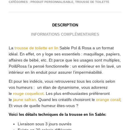
CATÉGORIES :
PRODUIT PERSONNALISABLE
,
TROUSSE DE TOILETTE
DESCRIPTION
INFORMATIONS COMPLÉMENTAIRES
La
trousse de toilette en lin
Sable Pol & Rosa a un format
idéal. En effet, on y loge ses essentiels : maquillage, papiers,
affaires de bébé, etc. Et parce que les usages sont multiples,
Pol&Rosa l’a pensé fonctionnelle : un extérieur en lin lavé, un
intérieur en lin enduit pour assurer l’imperméabilité.
Et pour les indécis, vous retrouverez tous les coloris selon
vos humeurs : un élan de dynamisme, vous adorerez
le
rouge coquelicot
. Les plus enthousiastes préféreront
le
jaune safran
. Quand les créatifs choisiront le
orange corail
;
Et vous de quelle humeur êtes-vous ?
Voici les détails techniques de la trousse en lin Sable:
Livraison sous 3 jours ouvrés
Existe en 20 coloris différents