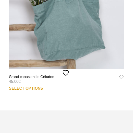
la
pag
du
prod
Grand cabas en lin Céladon
45.00
€
Ce
SELECT OPTIONS
prod
a
plus
varia
Les
opti
peuv