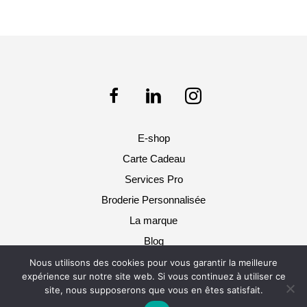
a
plus
varia
Les
opti
peuv
être
choi
sur
E-shop
la
pag
Carte Cadeau
du
Services Pro
prod
Broderie Personnalisée
La marque
Blog
Nous utilisons des cookies pour vous garantir la meilleure
Pol & Rosa 2025 © Tous droits réservés -
expérience sur notre site web. Si vous continuez à utiliser ce
Mentions légales / CGU / CGV
site, nous supposerons que vous en êtes satisfait.