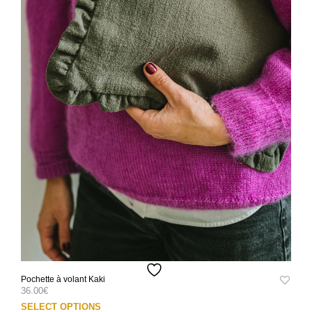
du
prod
Pochette à volant Kaki
36.00
€
Ce
SELECT OPTIONS