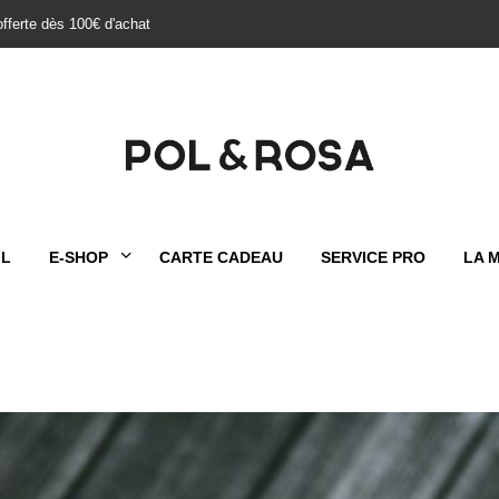
offerte dès 100€ d'achat
IL
E-SHOP
CARTE CADEAU
SERVICE PRO
LA 