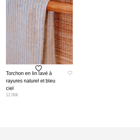
Torchon en lin lavé à
rayures naturel et bleu
ciel
12.00
€
Ce
SELECT OPTIONS
produit
a
plusieurs
variations.