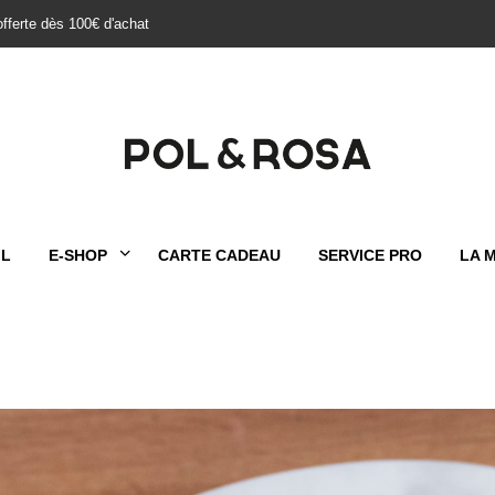
offerte dès 100€ d'achat
IL
E-SHOP
CARTE CADEAU
SERVICE PRO
LA 