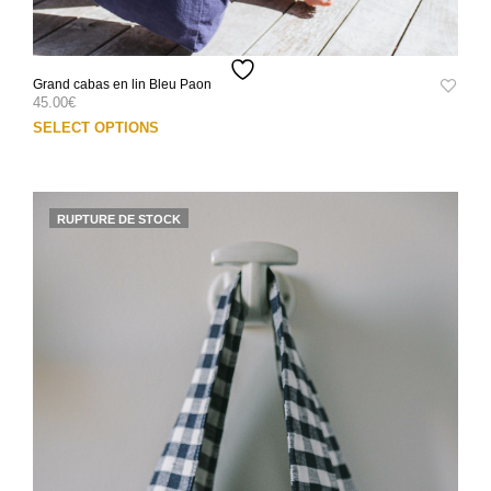
Grand cabas en lin Bleu Paon
45.00
€
Ce
SELECT OPTIONS
prod
a
plus
varia
RUPTURE DE STOCK
Les
opti
peuv
être
choi
sur
la
pag
du
prod