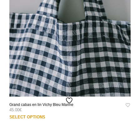
Grand cabas en lin Vichy Bleu Marine
45.00
€
Ce
SELECT OPTIONS
prod
a
plus