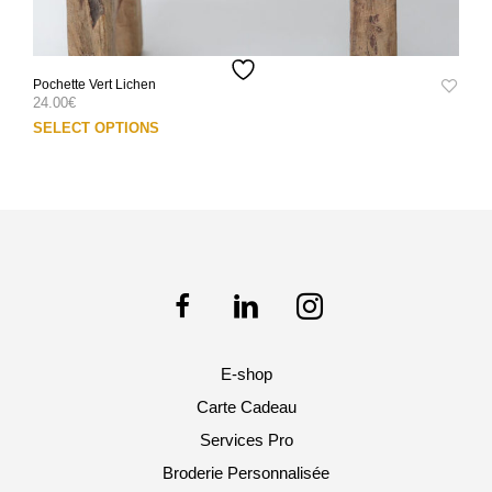
Pochette Vert Lichen
24.00
€
Ce
SELECT OPTIONS
prod
a
plus
varia
Les
opti
peuv
être
choi
sur
E-shop
la
pag
Carte Cadeau
du
Services Pro
prod
Broderie Personnalisée