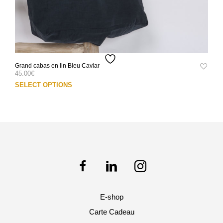
Grand cabas en lin Bleu Caviar
45.00
€
Ce
SELECT OPTIONS
prod
a
plus
varia
Les
opti
peuv
être
choi
sur
E-shop
la
pag
Carte Cadeau
du