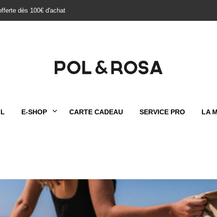
offerte dès 100€ d'achat
IL
E-SHOP
CARTE CADEAU
SERVICE PRO
LA 