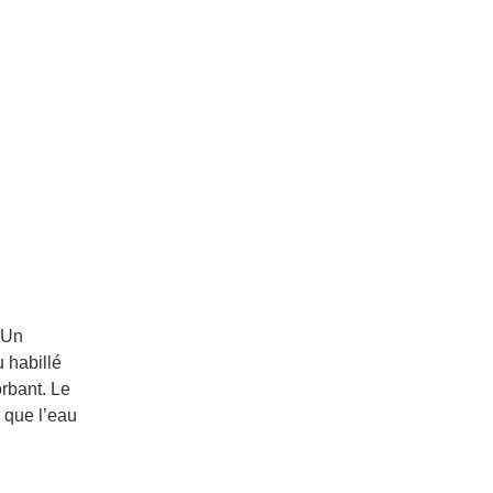
 Un
u habillé
orbant. Le
n que l’eau