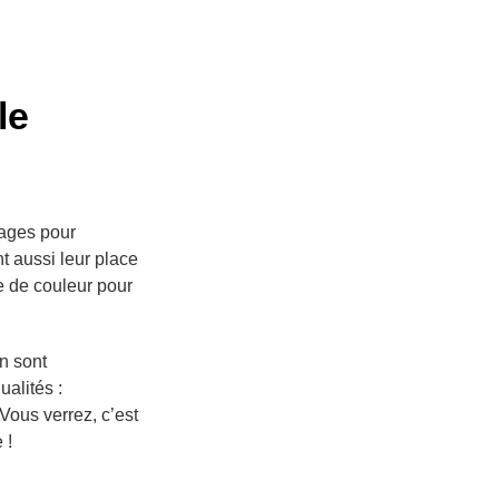
le
lages pour
nt aussi leur place
e de couleur pour
n sont
alités :
Vous verrez, c’est
 !