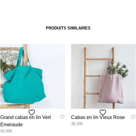
PRODUITS SIMILAIRES
Grand cabas en lin Vert
Cabas en lin Vieux Rose
36.00
€
Emeraude
45.00
€
Ce
SELECT OPTIONS