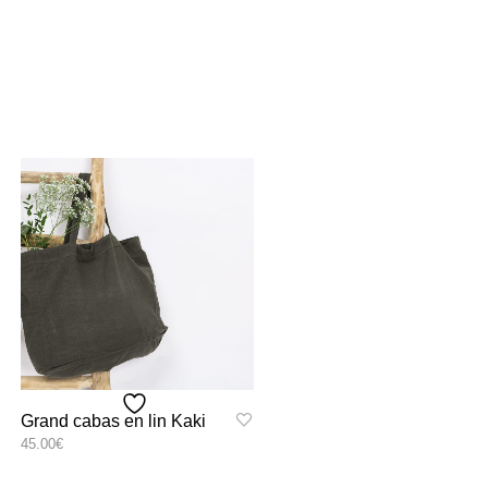
Grand cabas en lin Kaki
45.00
€
Ce
SELECT OPTIONS