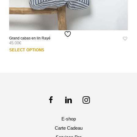
Grand cabas en lin Rayé
45.00
€
Ce
SELECT OPTIONS
prod
a
plus
varia
Les
opti
peuv
être
choi
sur
E-shop
la
pag
Carte Cadeau
du