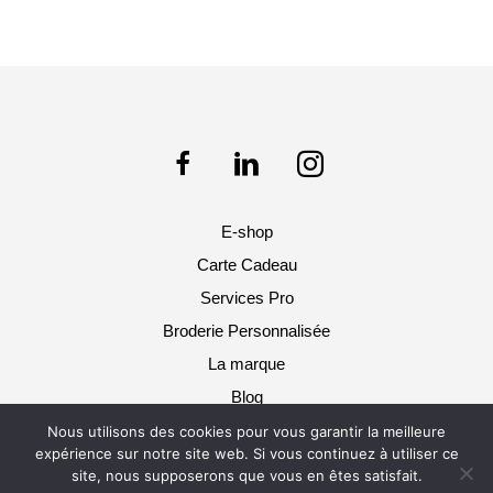
E-shop
Carte Cadeau
Services Pro
Broderie Personnalisée
La marque
Blog
Nous utilisons des cookies pour vous garantir la meilleure
Pol & Rosa 2025 © Tous droits réservés -
expérience sur notre site web. Si vous continuez à utiliser ce
Mentions légales / CGU / CGV
site, nous supposerons que vous en êtes satisfait.